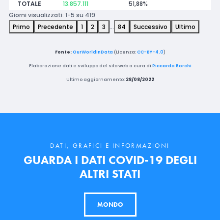
TOTALE
13.857.111
51,88%
Giorni visualizzati: 1-5 su 419
Primo
Precedente
1
2
3
…
84
Successivo
Ultimo
Fonte:
OurWorldInData
(Licenza:
CC-BY-4.0
)
Elaborazione dati e sviluppo del sito web a cura di
Riccardo Borchi
Ultimo aggiornamento:
28/08/2022
DATI, GRAFICI E INFORMAZIONI
GUARDA I DATI COVID-19 DEGLI
ALTRI STATI
MONDO