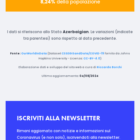
8,24%
della popolazione
I dati si riferiscono allo Stato
Azerbaigian
. Le variazioni (indicate
tra parentesi) sono rispetto al dato precedente.
Fonte:
OurWorldInData
(Dataset
CSSEGISandData/COVID-19
fornito da Johns
Hopkins University - Licenza:
CC-BY-4.0
)
Elaborazione dati e sviluppo del sito web a cura di
Riccardo Borchi
Ultimo aggiornamento:
04/08/2024
ISCRIVITI ALLA NEWSLETTER
Rimani aggiornato con notizie e informazioni sul
Coronavirus (e non solo), iscrivendoti alla newsletter.