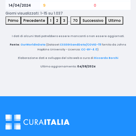
14/04/2024
9
0
Giorni visualizzati: 1-15 su 1.037
Primo
Precedente
1
2
3
…
70
Successivo
Ultimo
I dati di alcuni Stati potrebbero essere mancanti o non essere aggiornati.
Fonte:
OurWorldInData
(Dataset
CSSEGISandData/COVID-19
fornito da Johns
Hopkins University - Licenza:
CC-BY-4.0
)
Elaborazione dati e sviluppo del sito web a cura di
Riccardo Borchi
Ultimo aggiornamento:
04/08/2024