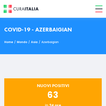
COVID-19 - AZERBAIGIAN
Home
/
Mondo
/
Asia
/
Azerbaigian
NUOVI POSITIVI
63
in
24 ore