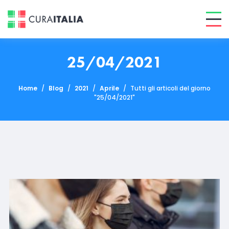
25/04/2021
Home
/
Blog
/
2021
/
Aprile
/
Tutti gli articoli del giorno
"25/04/2021"