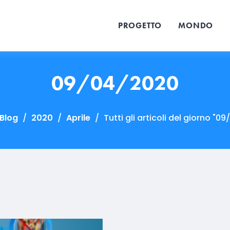
PROGETTO
MONDO
09/04/2020
Blog
/
2020
/
Aprile
/
Tutti gli articoli del giorno "0