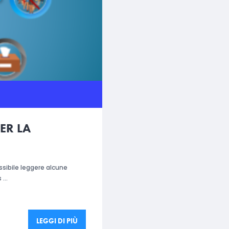
ER LA
ssibile leggere alcune
s …
LEGGI DI PIÙ