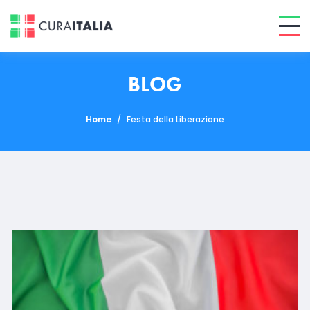
BLOG
Home
/
Festa della Liberazione