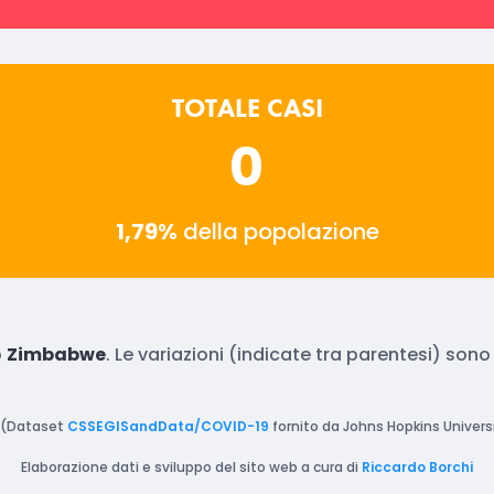
TOTALE CASI
0
1,79%
della popolazione
o
Zimbabwe
. Le variazioni (indicate tra parentesi) son
(Dataset
CSSEGISandData/COVID-19
fornito da Johns Hopkins Universi
Elaborazione dati e sviluppo del sito web a cura di
Riccardo Borchi