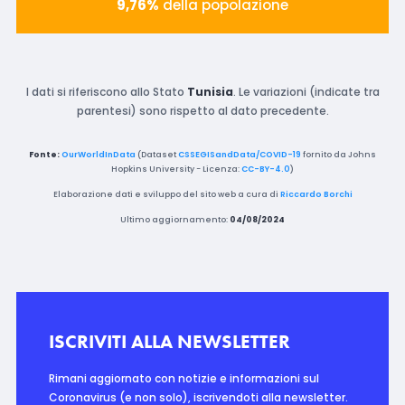
9,76%
della popolazione
I dati si riferiscono allo Stato
Tunisia
. Le variazioni (indicate tra
parentesi) sono rispetto al dato precedente.
Fonte:
OurWorldInData
(Dataset
CSSEGISandData/COVID-19
fornito da Johns
Hopkins University - Licenza:
CC-BY-4.0
)
Elaborazione dati e sviluppo del sito web a cura di
Riccardo Borchi
Ultimo aggiornamento:
04/08/2024
ISCRIVITI ALLA NEWSLETTER
Rimani aggiornato con notizie e informazioni sul
Coronavirus (e non solo), iscrivendoti alla newsletter.