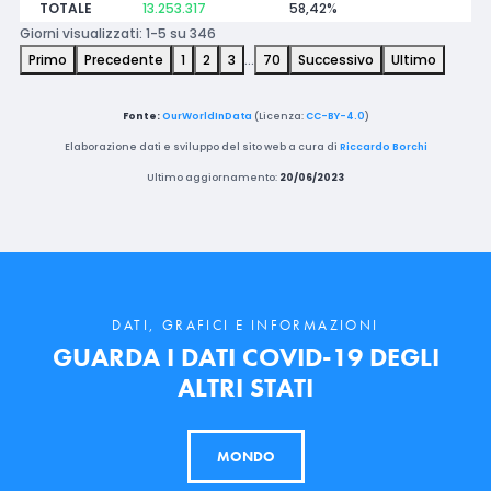
TOTALE
13.253.317
58,42%
Giorni visualizzati: 1-5 su 346
Primo
Precedente
1
2
3
…
70
Successivo
Ultimo
Fonte:
OurWorldInData
(Licenza:
CC-BY-4.0
)
Elaborazione dati e sviluppo del sito web a cura di
Riccardo Borchi
Ultimo aggiornamento:
20/06/2023
DATI, GRAFICI E INFORMAZIONI
GUARDA I DATI COVID-19 DEGLI
ALTRI STATI
MONDO