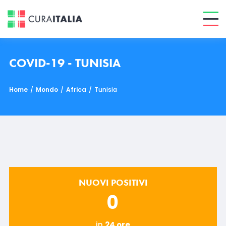
COVID-19 - TUNISIA
Home
/
Mondo
/
Africa
/
Tunisia
NUOVI POSITIVI
0
in
24 ore