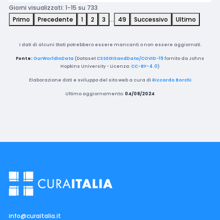
Giorni visualizzati: 1-15 su 733
Primo
Precedente
1
2
3
…
49
Successivo
Ultimo
I dati di alcuni Stati potrebbero essere mancanti o non essere aggiornati.
Fonte:
OurWorldInData
(Dataset
CSSEGISandData/COVID-19
fornito da Johns
Hopkins University - Licenza:
CC-BY-4.0
)
Elaborazione dati e sviluppo del sito web a cura di
Riccardo Borchi
Ultimo aggiornamento:
04/08/2024
info@curaitalia.it