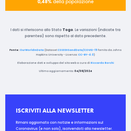
0,48%
della popolazione
I dati si riferiscono allo Stato
Togo
. Le variazioni (indicate tra
parentesi) sono rispetto al dato precedente.
Fonte:
OurWorldInData
(Dataset
CSSEGISandData/COVID-19
fornito da Johns
Hopkins University - Licenza:
CC-BY-4.0
)
Elaborazione dati e sviluppo del sito web a cura di
Riccardo Borchi
Ultimo aggiornamento:
04/08/2024
ISCRIVITI ALLA NEWSLETTER
Rimani aggiornato con notizie e informazioni sul
Coronavirus (e non solo), iscrivendoti alla newsletter.