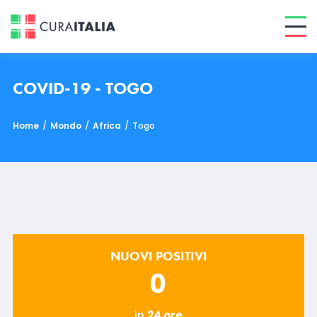
COVID-19 - TOGO
Home
/
Mondo
/
Africa
/
Togo
NUOVI POSITIVI
0
in
24 ore