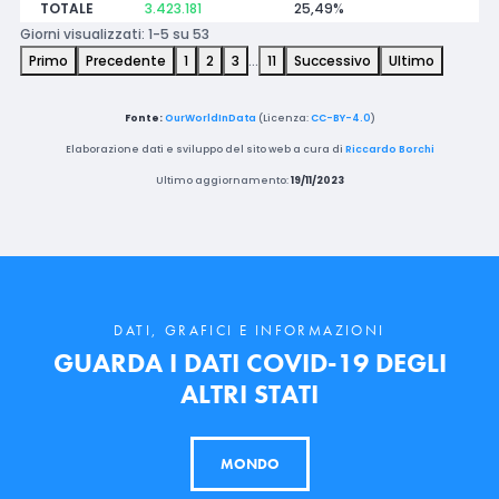
TOTALE
3.423.181
25,49%
Giorni visualizzati: 1-5 su 53
Primo
Precedente
1
2
3
…
11
Successivo
Ultimo
Fonte:
OurWorldInData
(Licenza:
CC-BY-4.0
)
Elaborazione dati e sviluppo del sito web a cura di
Riccardo Borchi
Ultimo aggiornamento:
19/11/2023
DATI, GRAFICI E INFORMAZIONI
GUARDA I DATI COVID-19 DEGLI
ALTRI STATI
MONDO