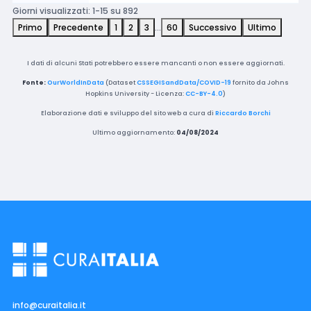
Giorni visualizzati: 1-15 su 892
Primo
Precedente
1
2
3
…
60
Successivo
Ultimo
I dati di alcuni Stati potrebbero essere mancanti o non essere aggiornati.
Fonte:
OurWorldInData
(Dataset
CSSEGISandData/COVID-19
fornito da Johns
Hopkins University - Licenza:
CC-BY-4.0
)
Elaborazione dati e sviluppo del sito web a cura di
Riccardo Borchi
Ultimo aggiornamento:
04/08/2024
info@curaitalia.it