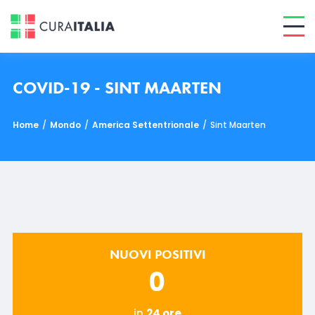
COVID-19 - SINT MAARTEN
Home
/
Mondo
/
America Settentrionale
/
Sint Maarten
NUOVI POSITIVI
0
in
24 ore