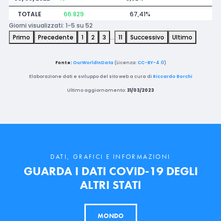
TOTALE
66.829
67,41%
Giorni visualizzati: 1-5 su 52
Primo
Precedente
1
2
3
…
11
Successivo
Ultimo
Fonte:
OurWorldInData
(Licenza:
CC-BY-4.0
)
Elaborazione dati e sviluppo del sito web a cura di
Riccardo Borchi
Ultimo aggiornamento:
31/03/2023
DATI, GRAFICI E INFORMAZIONI
GUARDA I DATI COVID-19 DEGLI
ALTRI STATI
MONDO