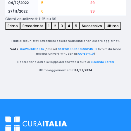
04/12/2022
5
89
27/11/2022
6
89
Giorni visualizzati: 1-15 su 69
Primo
Precedente
1
2
3
4
5
Successivo
Ultimo
I dati di alcuni Stati potrebbero essere mancanti o non essere aggiornati.
Fonte:
OurWorldInData
(Dataset
CSSEGISandData/COVID-19
fornito da Johns
Hopkins University - Licenza:
CC-BY-4.0
)
Elaborazione dati e sviluppo del sito web a cura di
Riccardo Borchi
Ultimo aggiornamento:
04/08/2024