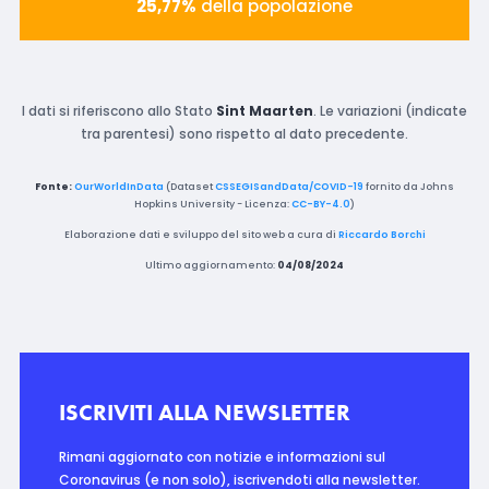
25,77%
della popolazione
I dati si riferiscono allo Stato
Sint Maarten
. Le variazioni (indicate
tra parentesi) sono rispetto al dato precedente.
Fonte:
OurWorldInData
(Dataset
CSSEGISandData/COVID-19
fornito da Johns
Hopkins University - Licenza:
CC-BY-4.0
)
Elaborazione dati e sviluppo del sito web a cura di
Riccardo Borchi
Ultimo aggiornamento:
04/08/2024
ISCRIVITI ALLA NEWSLETTER
Rimani aggiornato con notizie e informazioni sul
Coronavirus (e non solo), iscrivendoti alla newsletter.