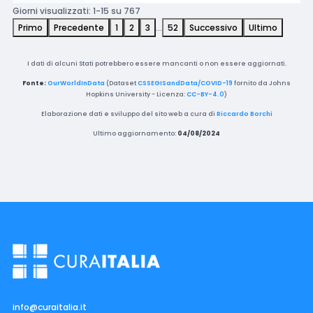
Giorni visualizzati: 1-15 su 767
Primo
Precedente
1
2
3
…
52
Successivo
Ultimo
I dati di alcuni Stati potrebbero essere mancanti o non essere aggiornati.
Fonte:
OurWorldInData
(Dataset
CSSEGISandData/COVID-19
fornito da Johns
Hopkins University - Licenza:
CC-BY-4.0
)
Elaborazione dati e sviluppo del sito web a cura di
Riccardo Borchi
Ultimo aggiornamento:
04/08/2024
info@curaitalia.it