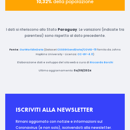
10,32%
della popolazione
I dati si riferiscono allo Stato
Paraguay
. Le variazioni (indicate tra
parentesi) sono rispetto al dato precedente.
Fonte:
OurWorldInData
(Dataset
CSSEGISandData/COVID-19
fornito da Johns
Hopkins University - Licenza:
CC-BY-4.0
)
Elaborazione dati e sviluppo del sito web a cura di
Riccardo Borchi
Ultimo aggiornamento:
04/08/2024
ISCRIVITI ALLA NEWSLETTER
Rimani aggiornato con notizie e informazioni sul
Coronavirus (e non solo), iscrivendoti alla newsletter.