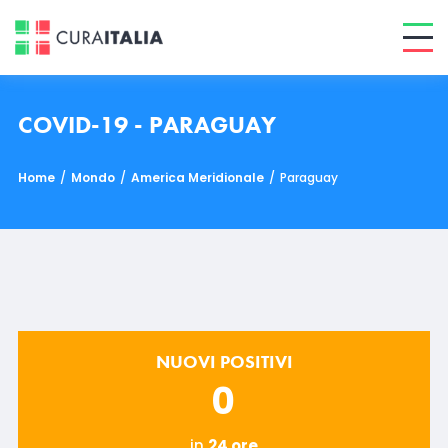
COVID-19 - PARAGUAY
Home
/
Mondo
/
America Meridionale
/
Paraguay
NUOVI POSITIVI
0
in
24 ore