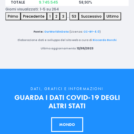
TOTALE
9.745.545
58,90%
Giorni visualizzati: 1-5 su 264
Primo
Precedente
1
2
3
…
53
Successivo
Ultimo
Fonte:
OurWorldInData
(Licenza:
CC-BY-4.0
)
Elaborazione dati e sviluppo del sito web a cura di
Riccardo Borchi
Ultimo aggiornamento:
12/05/2023
DATI, GRAFICI E INFORMAZIONI
GUARDA I DATI COVID-19 DEGLI
ALTRI STATI
MONDO