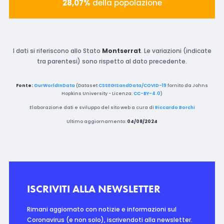
28,07%
della popolazione
I dati si riferiscono allo Stato
Montserrat
. Le variazioni (indicate
tra parentesi) sono rispetto al dato precedente.
Fonte:
OurWorldInData
(Dataset
CSSEGISandData/COVID-19
fornito da Johns
Hopkins University - Licenza:
CC-BY-4.0
)
Elaborazione dati e sviluppo del sito web a cura di
Riccardo Borchi
Ultimo aggiornamento:
04/08/2024
ISCRIVITI ALLA NEWSLETTER
Rimani aggiornato con notizie e informazioni sul
Coronavirus (e non solo), iscrivendoti alla newsletter.