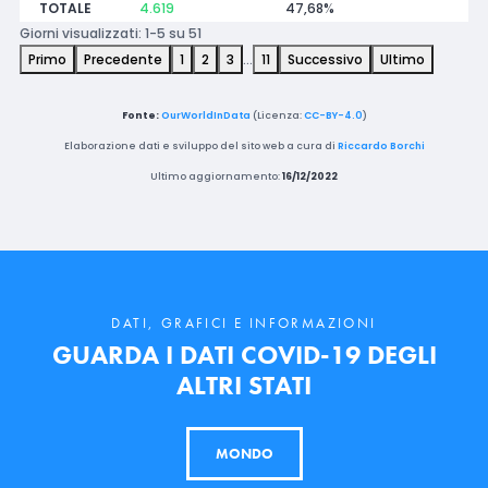
TOTALE
4.619
47,68%
Giorni visualizzati: 1-5 su 51
Primo
Precedente
1
2
3
…
11
Successivo
Ultimo
Fonte:
OurWorldInData
(Licenza:
CC-BY-4.0
)
Elaborazione dati e sviluppo del sito web a cura di
Riccardo Borchi
Ultimo aggiornamento:
16/12/2022
DATI, GRAFICI E INFORMAZIONI
GUARDA I DATI COVID-19 DEGLI
ALTRI STATI
MONDO