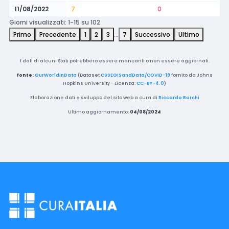
11/08/2022
7
0
Giorni visualizzati: 1-15 su 102
Primo
Precedente
1
2
3
…
7
Successivo
Ultimo
I dati di alcuni Stati potrebbero essere mancanti o non essere aggiornati.
Fonte:
OurWorldInData
(Dataset
CSSEGISandData/COVID-19
fornito da Johns
Hopkins University - Licenza:
CC-BY-4.0
)
Elaborazione dati e sviluppo del sito web a cura di
Riccardo Borchi
Ultimo aggiornamento:
04/08/2024