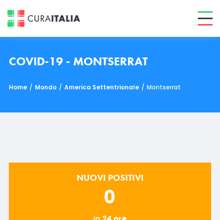
COVID-19 - MONTSERRAT
Home
/
Mondo
/
America Settentrionale
/
Montserrat
NUOVI POSITIVI
0
in
24 ore