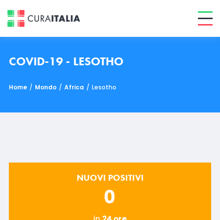
COVID-19 - LESOTHO
Home
/
Mondo
/
Africa
/
Lesotho
NUOVI POSITIVI
0
in
24 ore