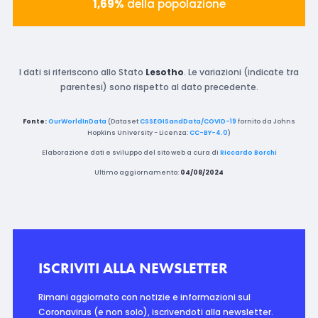
1,69%
della popolazione
I dati si riferiscono allo Stato
Lesotho
. Le variazioni (indicate tra
parentesi) sono rispetto al dato precedente.
Fonte:
OurWorldInData
(Dataset
CSSEGISandData/COVID-19
fornito da Johns
Hopkins University - Licenza:
CC-BY-4.0
)
Elaborazione dati e sviluppo del sito web a cura di
Riccardo Borchi
Ultimo aggiornamento:
04/08/2024
ISCRIVITI ALLA NEWSLETTER
Rimani aggiornato con notizie e informazioni sul
Coronavirus (e non solo), iscrivendoti alla newsletter.