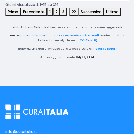
Giorni visualizzati: 1-15 su 316
Primo
Precedente
1
2
3
…
22
Successivo
Ultimo
I dati di alcuni Stati potrebbero essere mancanti o non essere aggiornati.
Fonte:
OurWorldInData
(Dataset
CSSEGISandData/COVID-19
fornito da Johns
Hopkins University - Licenza:
CC-BY-4.0
)
Elaborazione dati e sviluppo del sito web a cura di
Riccardo Borchi
Ultimo aggiornamento:
04/08/2024
info@curaitalia.it