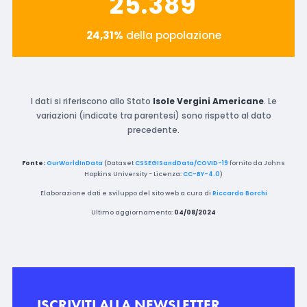
25.389
24,31%
della popolazione
I dati si riferiscono allo Stato
Isole Vergini Americane
. Le
variazioni (indicate tra parentesi) sono rispetto al dato
precedente.
Fonte:
OurWorldInData
(Dataset
CSSEGISandData/COVID-19
fornito da Johns
Hopkins University - Licenza:
CC-BY-4.0
)
Elaborazione dati e sviluppo del sito web a cura di
Riccardo Borchi
Ultimo aggiornamento:
04/08/2024
ISCRIVITI ALLA NEWSLETTER