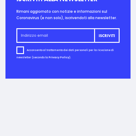
Rimani aggiornato con notizie e informazioni sul
Coronavirus (e non solo), iscrivendoti alla newsletter.
Acconsento al trattamento dei dati personali per la ricezione di
newsletter (secondo la
Privacy Policy
).