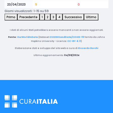
23/04/2023
9
0
Giorni visualizzati: 1-15 su 59
Primo
Precedente
1
2
3
4
Successivo
Ultimo
I dati di alcuni Stati potrebbero essere mancanti o non essere aggiornati.
Fonte:
OurWorldInData
(Dataset
CSSEGISandData/COVID-19
fornito da Johns
Hopkins University - Licenza:
CC-BY-4.0
)
Elaborazione dati e sviluppo del sito web a cura di
Riccardo Borchi
Ultimo aggiornamento:
04/08/2024