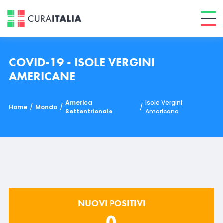
COVID-19 - ISOLE VERGINI
AMERICANE
America
Isole Vergini
Home
/
Mondo
/
/
Settentrionale
Americane
NUOVI POSITIVI
0