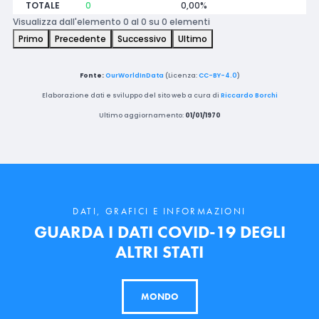
TOTALE
0
0,00%
Visualizza dall'elemento 0 al 0 su 0 elementi
Primo
Precedente
Successivo
Ultimo
Fonte:
OurWorldInData
(Licenza:
CC-BY-4.0
)
Elaborazione dati e sviluppo del sito web a cura di
Riccardo Borchi
Ultimo aggiornamento:
01/01/1970
DATI, GRAFICI E INFORMAZIONI
GUARDA I DATI COVID-19 DEGLI
ALTRI STATI
MONDO