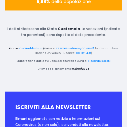
6,98%
della popolazione
I dati si riferiscono allo Stato
Guatemala
. Le variazioni (indicate
tra parentesi) sono rispetto al dato precedente.
Fonte:
OurWorldInData
(Dataset
CSSEGISandData/COVID-19
fornito da Johns
Hopkins University - Licenza:
CC-BY-4.0
)
Elaborazione dati e sviluppo del sito web a cura di
Riccardo Borchi
Ultimo aggiornamento:
04/08/2024
ISCRIVITI ALLA NEWSLETTER
Rimani aggiornato con notizie e informazioni sul
Coronavirus (e non solo), iscrivendoti alla newsletter.