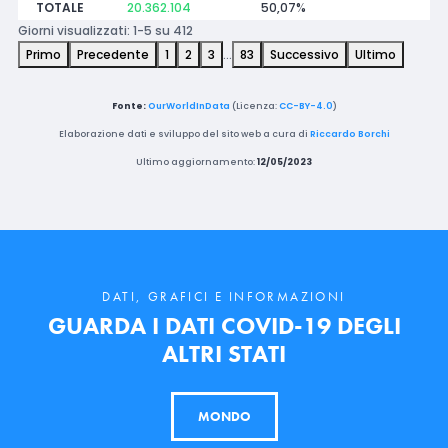
TOTALE
20.362.104
50,07%
Giorni visualizzati: 1-5 su 412
Primo
Precedente
1
2
3
…
83
Successivo
Ultimo
Fonte:
OurWorldInData
(Licenza:
CC-BY-4.0
)
Elaborazione dati e sviluppo del sito web a cura di
Riccardo Borchi
Ultimo aggiornamento:
12/05/2023
DATI, GRAFICI E INFORMAZIONI
GUARDA I DATI COVID-19 DEGLI
ALTRI STATI
MONDO