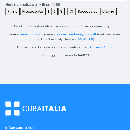
Giorni visualizzati: 1-15 su 1.060
Primo
Precedente
1
2
3
…
71
Successivo
Ultimo
I dati di alcuni Stati potrebbero essere mancanti o non essere aggiornati.
Fonte:
OurWorldInData
(Dataset
CSSEGISandData/COVID-19
fornito da Johns
Hopkins University - Licenza:
CC-BY-4.0
)
Elaborazione dati e sviluppo del sito web a cura di
Riccardo Borchi
Ultimo aggiornamento:
04/08/2024
info@curaitalia.it