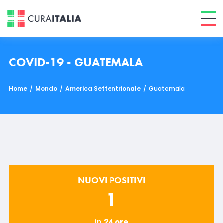
COVID-19 - GUATEMALA
Home
/
Mondo
/
America Settentrionale
/
Guatemala
NUOVI POSITIVI
1
in
24 ore