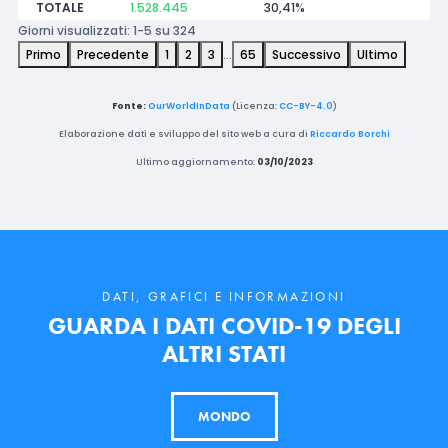
TOTALE
1.528.445
30,41%
Giorni visualizzati: 1-5 su 324
Primo
Precedente
1
2
3
…
65
Successivo
Ultimo
Fonte:
OurWorldInData
(Licenza:
CC-BY-4.0
)
Elaborazione dati e sviluppo del sito web a cura di
Riccardo Borchi
Ultimo aggiornamento:
03/10/2023
DATI, GRAFICI E INFORMAZIONI
GUARDA I DATI COVID-19 DEGLI
ALTRI STATI
MONDO