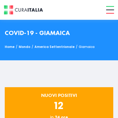
COVID-19 - GIAMAICA
Home
/
Mondo
/
America Settentrionale
/
Giamaica
NUOVI POSITIVI
12
in
24 ore