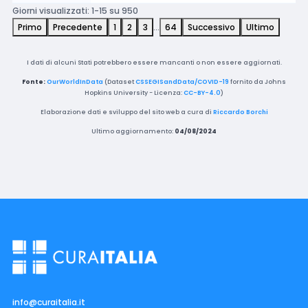
Giorni visualizzati: 1-15 su 950
Primo
Precedente
1
2
3
…
64
Successivo
Ultimo
I dati di alcuni Stati potrebbero essere mancanti o non essere aggiornati.
Fonte:
OurWorldInData
(Dataset
CSSEGISandData/COVID-19
fornito da Johns
Hopkins University - Licenza:
CC-BY-4.0
)
Elaborazione dati e sviluppo del sito web a cura di
Riccardo Borchi
Ultimo aggiornamento:
04/08/2024
info@curaitalia.it