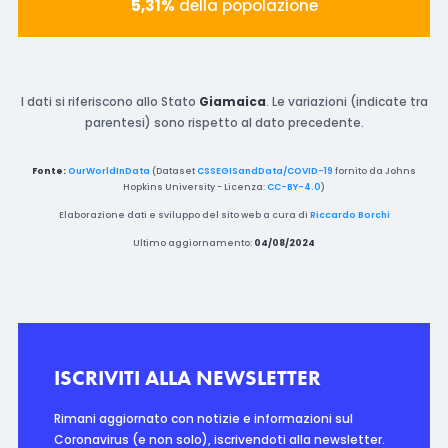
5,31%
della popolazione
I dati si riferiscono allo Stato
Giamaica
. Le variazioni (indicate tra
parentesi) sono rispetto al dato precedente.
Fonte:
OurWorldInData
(Dataset
CSSEGISandData/COVID-19
fornito da Johns
Hopkins University - Licenza:
CC-BY-4.0
)
Elaborazione dati e sviluppo del sito web a cura di
Riccardo Borchi
Ultimo aggiornamento:
04/08/2024
ISCRIVITI ALLA NEWSLETTER
Rimani aggiornato con notizie e informazioni sul
Coronavirus (e non solo), iscrivendoti alla newsletter.