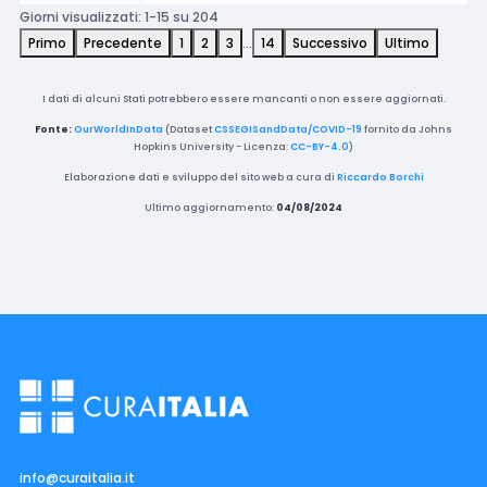
Giorni visualizzati: 1-15 su 204
Primo
Precedente
1
2
3
…
14
Successivo
Ultimo
I dati di alcuni Stati potrebbero essere mancanti o non essere aggiornati.
Fonte:
OurWorldInData
(Dataset
CSSEGISandData/COVID-19
fornito da Johns
Hopkins University - Licenza:
CC-BY-4.0
)
Elaborazione dati e sviluppo del sito web a cura di
Riccardo Borchi
Ultimo aggiornamento:
04/08/2024
info@curaitalia.it