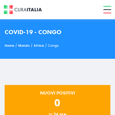
COVID-19 - CONGO
Home
/
Mondo
/
Africa
/
Congo
NUOVI POSITIVI
0
in
24 ore