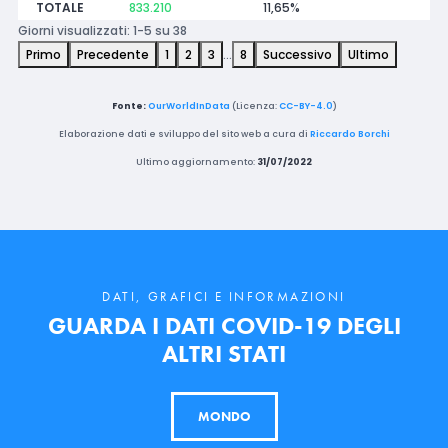
TOTALE
833.210
11,65%
Giorni visualizzati: 1-5 su 38
Primo
Precedente
1
2
3
…
8
Successivo
Ultimo
Fonte:
OurWorldInData
(Licenza:
CC-BY-4.0
)
Elaborazione dati e sviluppo del sito web a cura di
Riccardo Borchi
Ultimo aggiornamento:
31/07/2022
DATI, GRAFICI E INFORMAZIONI
GUARDA I DATI COVID-19 DEGLI
ALTRI STATI
MONDO