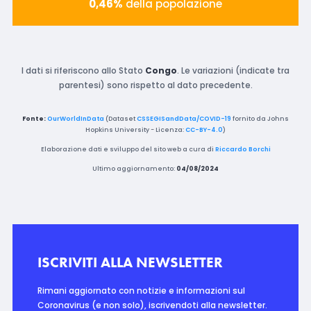
0,46%
della popolazione
I dati si riferiscono allo Stato
Congo
. Le variazioni (indicate tra
parentesi) sono rispetto al dato precedente.
Fonte:
OurWorldInData
(Dataset
CSSEGISandData/COVID-19
fornito da Johns
Hopkins University - Licenza:
CC-BY-4.0
)
Elaborazione dati e sviluppo del sito web a cura di
Riccardo Borchi
Ultimo aggiornamento:
04/08/2024
ISCRIVITI ALLA NEWSLETTER
Rimani aggiornato con notizie e informazioni sul
Coronavirus (e non solo), iscrivendoti alla newsletter.