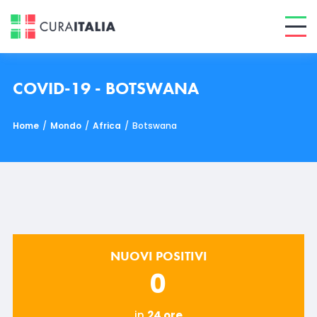
COVID-19 - BOTSWANA
Home
/
Mondo
/
Africa
/
Botswana
NUOVI POSITIVI
0
in
24 ore