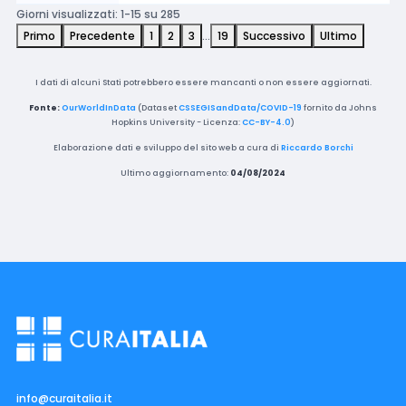
Giorni visualizzati: 1-15 su 285
Primo
Precedente
1
2
3
…
19
Successivo
Ultimo
I dati di alcuni Stati potrebbero essere mancanti o non essere aggiornati.
Fonte:
OurWorldInData
(Dataset
CSSEGISandData/COVID-19
fornito da Johns
Hopkins University - Licenza:
CC-BY-4.0
)
Elaborazione dati e sviluppo del sito web a cura di
Riccardo Borchi
Ultimo aggiornamento:
04/08/2024
info@curaitalia.it