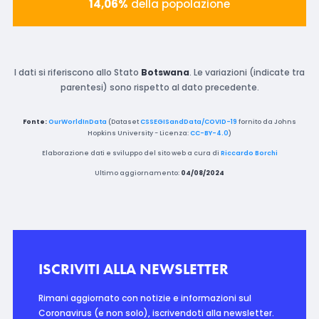
14,06%
della popolazione
I dati si riferiscono allo Stato
Botswana
. Le variazioni (indicate tra
parentesi) sono rispetto al dato precedente.
Fonte:
OurWorldInData
(Dataset
CSSEGISandData/COVID-19
fornito da Johns
Hopkins University - Licenza:
CC-BY-4.0
)
Elaborazione dati e sviluppo del sito web a cura di
Riccardo Borchi
Ultimo aggiornamento:
04/08/2024
ISCRIVITI ALLA NEWSLETTER
Rimani aggiornato con notizie e informazioni sul
Coronavirus (e non solo), iscrivendoti alla newsletter.