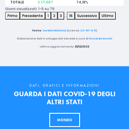
TOTALE
3.171.667
74,18%
Giorni visualizzati: 1-5 su 79
Primo
Precedente
1
2
3
…
16
Successivo
Ultimo
Fonte:
OurWorldInData
(Licenza:
CC-BY-4.0
)
Elaborazione dati e sviluppo del sito web a cura di
Riccardo Borchi
Ultimo aggiornamento:
31/12/2023
DATI, GRAFICI E INFORMAZIONI
GUARDA I DATI COVID-19 DEGLI
ALTRI STATI
MONDO