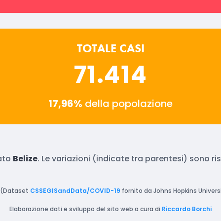
TOTALE CASI
71.414
17,96%
della popolazione
tato
Belize
. Le variazioni (indicate tra parentesi) sono r
(Dataset
CSSEGISandData/COVID-19
fornito da Johns Hopkins Universi
Elaborazione dati e sviluppo del sito web a cura di
Riccardo Borchi