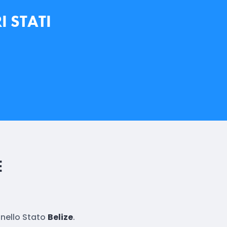
I STATI
E
nello Stato
Belize
.