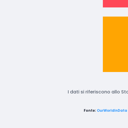
I dati si riferiscono allo S
Fonte:
OurWorldInData