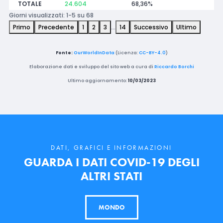
TOTALE
24.604
68,36%
Giorni visualizzati: 1-5 su 68
Primo
Precedente
1
2
3
…
14
Successivo
Ultimo
Fonte:
OurWorldInData
(Licenza:
CC-BY-4.0
)
Elaborazione dati e sviluppo del sito web a cura di
Riccardo Borchi
Ultimo aggiornamento:
10/03/2023
DATI, GRAFICI E INFORMAZIONI
GUARDA I DATI COVID-19 DEGLI
ALTRI STATI
MONDO