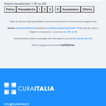
Giorni visualizzati: 1-15 su 125
Primo
Precedente
1
2
3
…
9
Successivo
Ultimo
I dati di alcuni Stati potrebbero essere mancanti o non essere aggiornati.
Fonte:
OurWorldInData
(Dataset
CSSEGISandData/COVID-19
fornito da Johns
Hopkins University - Licenza:
CC-BY-4.0
)
Elaborazione dati e sviluppo del sito web a cura di
Riccardo Borchi
Ultimo aggiornamento:
04/08/2024
info@curaitalia.it