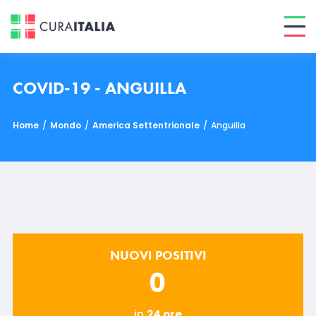
COVID-19 - ANGUILLA
Home
/
Mondo
/
America Settentrionale
/
Anguilla
NUOVI POSITIVI
0
in
24 ore