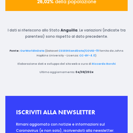
26,02%
della popolazione
I dati si riferiscono allo Stato
Anguilla
. Le variazioni (indicate tra
parentesi) sono rispetto al dato precedente.
Fonte:
OurWorldInData
(Dataset
CSSEGISandData/COVID-19
fornito da Johns
Hopkins University - Licenza:
CC-BY-4.0
)
Elaborazione dati e sviluppo del sito web a cura di
Riccardo Borchi
Ultimo aggiornamento:
04/08/2024
ISCRIVITI ALLA NEWSLETTER
Rimani aggiornato con notizie e informazioni sul
Coronavirus (e non solo), iscrivendoti alla newsletter.