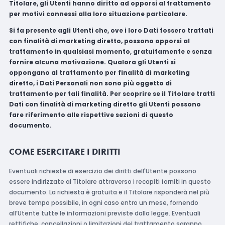
Titolare, gli Utenti hanno diritto ad opporsi al trattamento
per motivi connessi alla loro situazione particolare.
Si fa presente agli Utenti che, ove i loro Dati fossero trattati
con finalità di marketing diretto, possono opporsi al
trattamento in qualsiasi momento, gratuitamente e senza
fornire alcuna motivazione. Qualora gli Utenti si
oppongano al trattamento per finalità di marketing
diretto, i Dati Personali non sono più oggetto di
trattamento per tali finalità. Per scoprire se il Titolare tratti
Dati con finalità di marketing diretto gli Utenti possono
fare riferimento alle rispettive sezioni di questo
documento.
COME ESERCITARE I DIRITTI
Eventuali richieste di esercizio dei diritti dell'Utente possono
essere indirizzate al Titolare attraverso i recapiti forniti in questo
documento. La richiesta è gratuita e il Titolare risponderà nel più
breve tempo possibile, in ogni caso entro un mese, fornendo
all’Utente tutte le informazioni previste dalla legge. Eventuali
rettifiche, cancellazioni o limitazioni del trattamento saranno